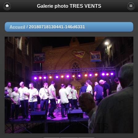
Galerie photo TRES VENTS
Accueil
/
20180718130441-146d6331