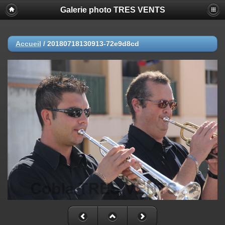
Galerie photo TRES VENTS
Accueil
/
20180718130913-72e9d8cd