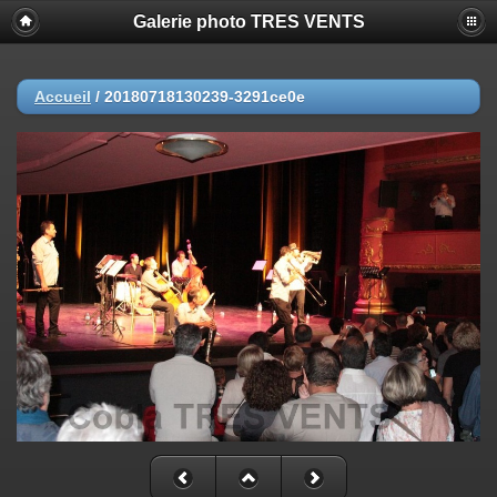
Galerie photo TRES VENTS
Accueil
/
20180718130239-3291ce0e